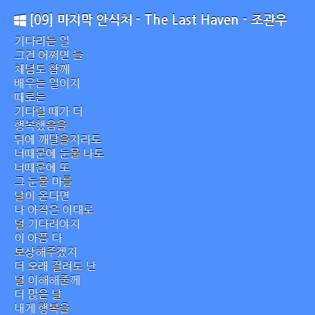
[09] 마지막 안식처 - The Last Haven - 조관우
기다리는 일
그건 어쩌면 늘
체념도 함께
배우는 일이지
때로는
기다릴 때가 더
행복했음을
뒤에 깨달을지라도
너때문에 눈물 나도
너때문에 또
그 눈물 마를
날이 온다면
나 아직은 이대로
널 기다려야지
이 아픔 다
보상해주겠지
더 오래 걸려도 난
널 이해해줄께
더 많은 날
내게 행복을