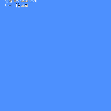
정말 돌아오고 싶게
다시 내곁으로