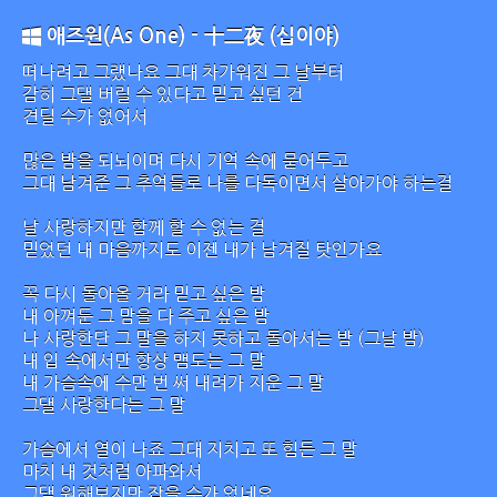
애즈원(As One) - 十二夜 (십이야)
떠나려고 그랬나요 그대 차가워진 그 날부터
감히 그댈 버릴 수 있다고 믿고 싶던 건
견딜 수가 없어서
많은 밤을 되뇌이며 다시 기억 속에 묻어두고
그대 남겨준 그 추억들로 나를 다독이면서 살아가야 하는걸
날 사랑하지만 함께 할 수 없는 걸
믿었던 내 마음까지도 이젠 내가 남겨질 탓인가요
꼭 다시 돌아올 거라 믿고 싶은 밤
내 아껴둔 그 맘을 다 주고 싶은 밤
나 사랑한단 그 말을 하지 못하고 돌아서는 밤 (그날 밤)
내 입 속에서만 항상 맴도는 그 말
내 가슴속에 수만 번 써 내려가 지운 그 말
그댈 사랑한다는 그 말
가슴에서 열이 나죠 그대 지치고 또 힘든 그 말
마치 내 것처럼 아파와서
그댈 원해보지만 잡을 수가 없네요