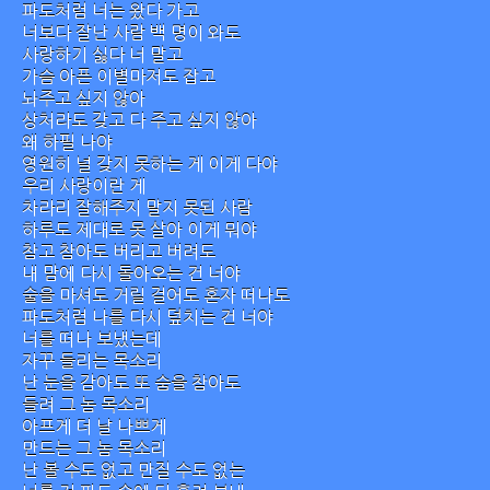
파도처럼 너는 왔다 가고
너보다 잘난 사람 백 명이 와도
사랑하기 싫다 너 말고
가슴 아픈 이별마저도 잡고
놔주고 싶지 않아
상처라도 갖고 다 주고 싶지 않아
왜 하필 나야
영원히 널 갖지 못하는 게 이게 다야
우리 사랑이란 게
차라리 잘해주지 말지 못된 사람
하루도 제대로 못 살아 이게 뭐야
참고 참아도 버리고 버려도
내 맘에 다시 돌아오는 건 너야
술을 마셔도 거릴 걸어도 혼자 떠나도
파도처럼 나를 다시 덮치는 건 너야
너를 떠나 보냈는데
자꾸 들리는 목소리
난 눈을 감아도 또 숨을 참아도
들려 그 놈 목소리
아프게 더 날 나쁘게
만드는 그 놈 목소리
난 볼 수도 없고 만질 수도 없는