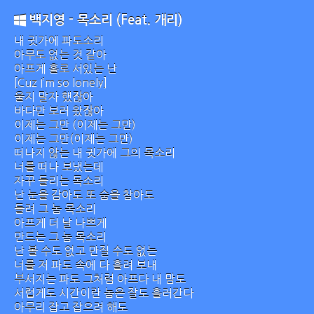
백지영 - 목소리 (Feat. 개리)
내 귓가에 파도소리
아무도 없는 것 같아
아프게 홀로 서있는 난
[Cuz I’m so lonely]
울지 말자 했잖아
바다만 보러 왔잖아
이제는 그만 (이제는 그만)
이제는 그만(이제는 그만)
떠나지 않는 내 귓가에 그의 목소리
너를 떠나 보냈는데
자꾸 들리는 목소리
난 눈을 감아도 또 숨을 참아도
들려 그 놈 목소리
아프게 더 날 나쁘게
만드는 그 놈 목소리
난 볼 수도 없고 만질 수도 없는
너를 저 파도 속에 다 흘려 보내
부서지는 파도 그처럼 아프다 내 맘도
서럽게도 시간이란 놈은 잘도 흘러간다
아무리 잡고 잡으려 해도