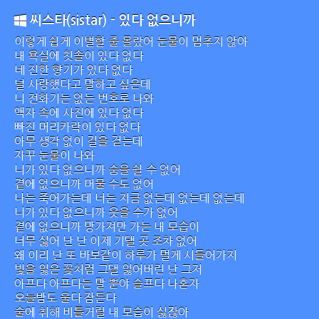
씨스타(sistar) - 있다 없으니까
이렇게 쉽게 이별할 줄 몰랐어 눈물이 멈추지 않아
내 욕실에 칫솔이 있다 없다
네 진한 향기가 있다 없다
널 사랑했다고 말하고 싶은데
니 전화기는 없는 번호로 나와
액자 속에 사진에 있다 없다
빠진 머리카락이 있다 없다
아무 생각 없이 길을 걷는데
자꾸 눈물이 나와
니가 있다 없으니까 숨을 쉴 수 없어
곁에 없으니까 머물 수도 없어
나는 죽어가는데 너는 지금 없는데 없는데 없는데
니가 있다 없으니까 웃을 수가 없어
곁에 없으니까 망가져만 가는 내 모습이
너무 싫어 난 난 이제 기댈 곳 조차 없어
왜 이리 난 또 바보같이 하루가 멀게 시들어가지
빛을 잃은 꽃처럼 그댈 잃어버린 난 그저
아프다 아프다는 말 뿐야 슬프다 나혼자
오늘밤도 울다 잠든다
술에 취해 비틀거릴 내 모습이 싫잖아