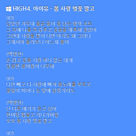
HIGH4. 아이유 - 봄 사랑 벚꽃 말고
(IU)
길었던 겨우내 줄곧 품이 좀 남는 밤색 코트
그 속에 나를 쏙 감추고 걸음을 재촉해 걸었어
그런데 사람들 말이 너만 아직도 왜 그러니
그제서야 둘러보니 어느새 봄이
(백명한)
손 잡고 걸을 사람 하나 없는 내게
달콤한 봄바람이 너무해
(IU)
나만 빼고 다 사랑에 빠져 봄노래를 부르고
꽃잎이 피어나 눈 앞에 살랑거려도
(백명한)
난 다른 얘기가 듣고 싶어
한바탕 휩쓸고 지나가버릴
오오 봄 사랑 벚꽃 말고
(IU)