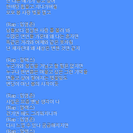
난 다른 얘기가 듣고 싶어
한바탕 휩쓸고 지나가버릴
오오 봄 사랑 벚꽃 말고
(Rap : 임영준)
남들보다 절실한 사랑 를 불러 봐
수많은 연인들 가운데 왜 나는 혼자만
똑같은 거리와 어제와 같은 옷차림
난 제자린데 왜 세상은 변한 것만 같지
(Rap : 알렉스)
누군가와 봄길을 거닐고 할 필욘 없지만
누구나 한번쯤은 머물고 싶은 그런 기억을
만들고 싶어 떨어지는 벚꽃잎도
엔딩이 아닌 봄의 시작이듯
(Rap : 임영준)
사실은 요즘 옛날 생각이 나
(Rap : 알렉스)
걷기만 해도 그리워지니까
(Rap : 임영준)
다시 느낄 수 있나 궁금해지지만
(Rap : 알렉스)