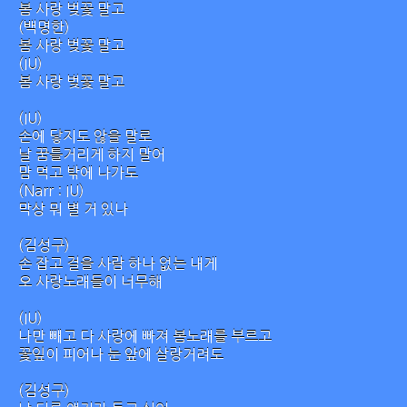
봄 사랑 벚꽃 말고
(백명한)
봄 사랑 벚꽃 말고
(IU)
봄 사랑 벚꽃 말고
(IU)
손에 닿지도 않을 말로
날 꿈틀거리게 하지 말어
맘 먹고 밖에 나가도
(Narr : IU)
막상 뭐 별 거 있나
(김성구)
손 잡고 걸을 사람 하나 없는 내게
오 사랑노래들이 너무해
(IU)
나만 빼고 다 사랑에 빠져 봄노래를 부르고
꽃잎이 피어나 눈 앞에 살랑거려도
(김성구)