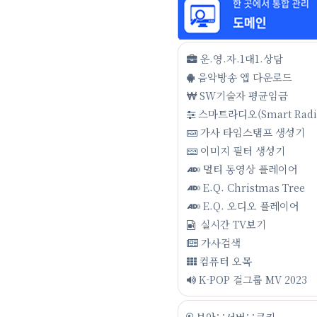
운.영.자.1대1.상담
음악방송 앱 다운로드
SW기술자 평균임금
스마트라디오(Smart Radi
가사 타임스탬프 생성기
이미지 필터 생성기
멀티 동영상 플레이어
E.Q. Christmas Tree
E.Q. 오디오 플레이어
실시간 TV보기
가사검색
컴퓨터 오목
K-POP 걸그룹 MV 2023
보안∵서버∵쿠키