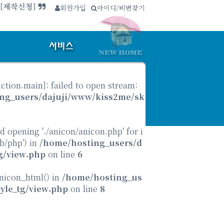
회원가입
∴
아이디/비번찾기
.{제작신청}
nction.main
]: failed to open stream:
ng_users/dajuji/www/kiss2me/sk
ed opening './anicon/anicon.php' for i
ib/php') in
/home/hosting_users/d
g/view.php
on line
6
anicon_html() in
/home/hosting_us
yle_tg/view.php
on line
8