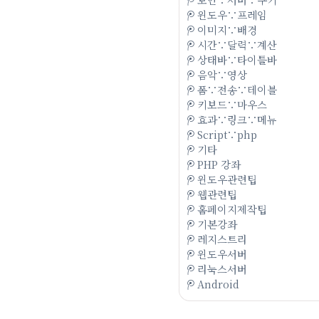
윈도우∵프레임
이미지∵배경
시간∵달력∵계산
상태바∵타이틀바
음악∵영상
폼∵전송∵테이블
키보드∵마우스
효과∵링크∵메뉴
Script∵php
기타
PHP 강좌
윈도우관련팁
웹관련팁
홈페이지제작팁
기본강좌
레지스트리
윈도우서버
리눅스서버
Android