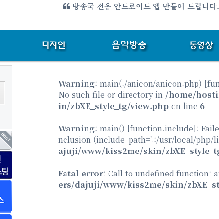
방송국 전용 안드로이드 앱 만들어 드립니다
Warning
: main(./anicon/anicon.php) [
fu
No such file or directory in
/home/hosti
in/zbXE_style_tg/view.php
on line
6
Warning
: main() [
function.include
]: Fail
nclusion (include_path='.:/usr/local/php/l
ajuji/www/kiss2me/skin/zbXE_style_t
Fatal error
: Call to undefined function: 
ers/dajuji/www/kiss2me/skin/zbXE_st