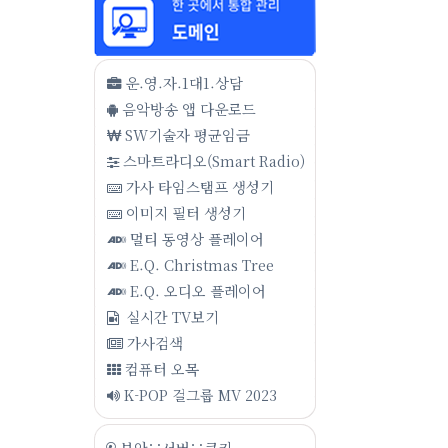
운.영.자.1대1.상담
음악방송 앱 다운로드
SW기술자 평균임금
스마트라디오(Smart Radio)
가사 타임스탬프 생성기
이미지 필터 생성기
멀티 동영상 플레이어
E.Q. Christmas Tree
E.Q. 오디오 플레이어
실시간 TV보기
가사검색
컴퓨터 오목
K-POP 걸그룹 MV 2023
보안∵서버∵쿠키