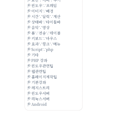
윈도우∵프레임
이미지∵배경
시간∵달력∵계산
상태바∵타이틀바
음악∵영상
폼∵전송∵테이블
키보드∵마우스
효과∵링크∵메뉴
Script∵php
기타
PHP 강좌
윈도우관련팁
웹관련팁
홈페이지제작팁
기본강좌
레지스트리
윈도우서버
리눅스서버
Android