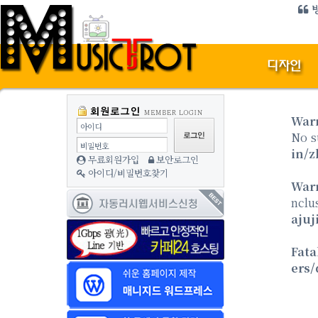
방
War
아이디
No s
비밀번호
in/z
무료회원가입
보안로그인
아이디/비밀번호찾기
War
nclu
ajuj
Fata
ers/