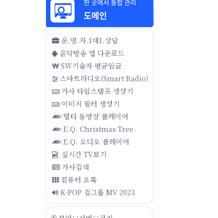
운.영.자.1대1.상담
음악방송 앱 다운로드
SW기술자 평균임금
스마트라디오(Smart Radio)
가사 타임스탬프 생성기
이미지 필터 생성기
멀티 동영상 플레이어
E.Q. Christmas Tree
E.Q. 오디오 플레이어
실시간 TV보기
가사검색
컴퓨터 오목
K-POP 걸그룹 MV 2023
보안∵서버∵쿠키