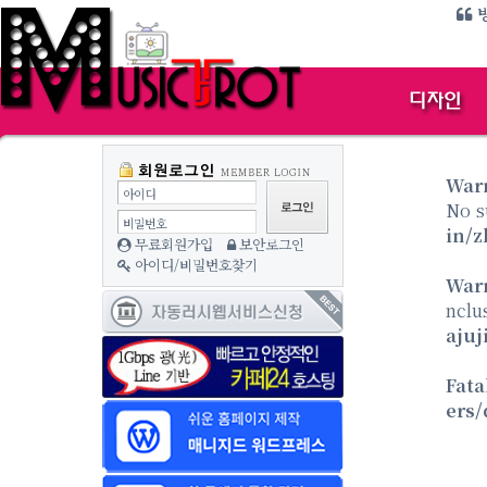
방
War
아이디
No s
비밀번호
in/z
무료회원가입
보안로그인
아이디/비밀번호찾기
War
nclu
ajuj
Fata
ers/