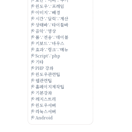
윈도우∵프레임
이미지∵배경
시간∵달력∵계산
상태바∵타이틀바
음악∵영상
폼∵전송∵테이블
키보드∵마우스
효과∵링크∵메뉴
Script∵php
기타
PHP 강좌
윈도우관련팁
웹관련팁
홈페이지제작팁
기본강좌
레지스트리
윈도우서버
리눅스서버
Android