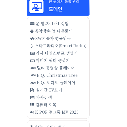
운.영.자.1대1.상담
음악방송 앱 다운로드
SW기술자 평균임금
스마트라디오(Smart Radio)
가사 타임스탬프 생성기
이미지 필터 생성기
멀티 동영상 플레이어
E.Q. Christmas Tree
E.Q. 오디오 플레이어
실시간 TV보기
가사검색
컴퓨터 오목
K-POP 걸그룹 MV 2023
보안∵서버∵쿠키