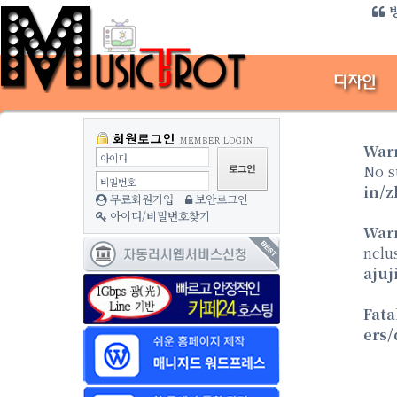
방
War
아이디
No s
비밀번호
in/z
무료회원가입
보안로그인
아이디/비밀번호찾기
War
nclu
ajuj
Fata
ers/