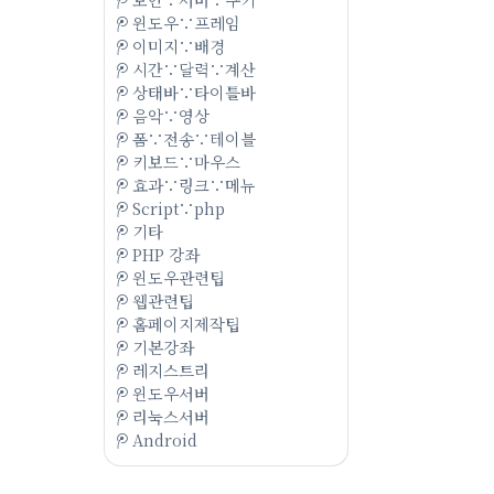
윈도우∵프레임
이미지∵배경
시간∵달력∵계산
상태바∵타이틀바
음악∵영상
폼∵전송∵테이블
키보드∵마우스
효과∵링크∵메뉴
Script∵php
기타
PHP 강좌
윈도우관련팁
웹관련팁
홈페이지제작팁
기본강좌
레지스트리
윈도우서버
리눅스서버
Android