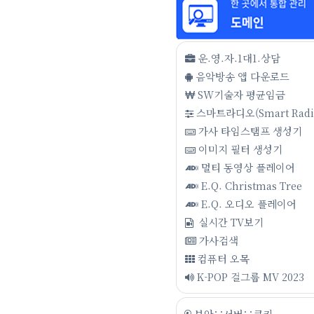
운.영.자.1대1.상담
음악방송 앱 다운로드
SW기술자 평균임금
스마트라디오(Smart Radi
가사 타임스탬프 생성기
이미지 필터 생성기
멀티 동영상 플레이어
E.Q. Christmas Tree
E.Q. 오디오 플레이어
실시간 TV보기
가사검색
컴퓨터 오목
K-POP 걸그룹 MV 2023
보안∵서버∵쿠키