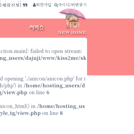
사이트보기}
회원가입
∴
아이디/비번찾기
.{제작신청}
nction.main
]: failed to open stream:
ng_users/dajuji/www/kiss2me/sk
ed opening './anicon/anicon.php' for i
ib/php') in
/home/hosting_users/d
g/view.php
on line
6
anicon_html() in
/home/hosting_us
yle_tg/view.php
on line
8