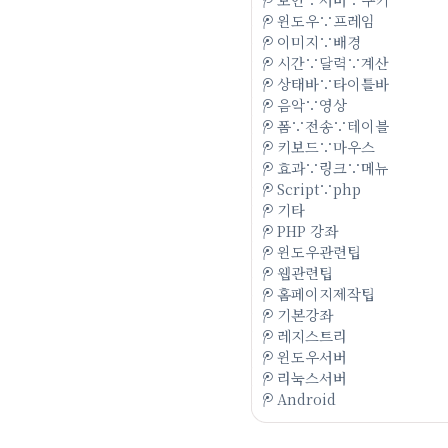
윈도우∵프레임
이미지∵배경
시간∵달력∵계산
상태바∵타이틀바
음악∵영상
폼∵전송∵테이블
키보드∵마우스
효과∵링크∵메뉴
Script∵php
기타
PHP 강좌
윈도우관련팁
웹관련팁
홈페이지제작팁
기본강좌
레지스트리
윈도우서버
리눅스서버
Android