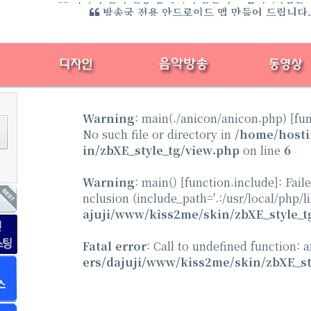
미디어 엔터 전용 홈페이지 만들어 드립니다.{샘플
방송국 전용 안드로이드 앱 만들어 드립니다
Warning
: main(./anicon/anicon.php) [
fu
No such file or directory in
/home/hosti
in/zbXE_style_tg/view.php
on line
6
Warning
: main() [
function.include
]: Fail
nclusion (include_path='.:/usr/local/php/l
ajuji/www/kiss2me/skin/zbXE_style_t
Fatal error
: Call to undefined function: 
ers/dajuji/www/kiss2me/skin/zbXE_st