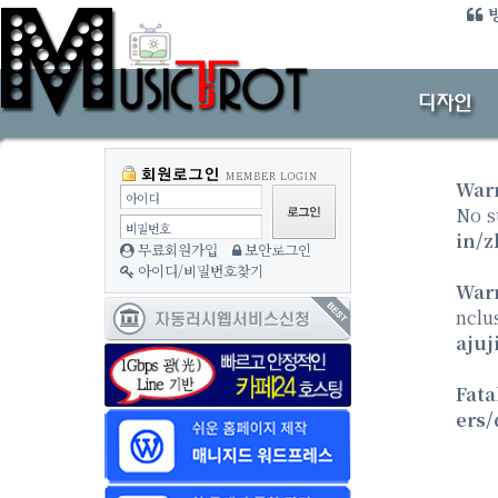
방
War
아이디
No s
비밀번호
in/z
무료회원가입
보안로그인
아이디/비밀번호찾기
War
nclu
ajuj
Fata
ers/