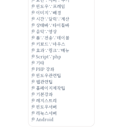
윈도우∵프레임
이미지∵배경
시간∵달력∵계산
상태바∵타이틀바
음악∵영상
폼∵전송∵테이블
키보드∵마우스
효과∵링크∵메뉴
Script∵php
기타
PHP 강좌
윈도우관련팁
웹관련팁
홈페이지제작팁
기본강좌
레지스트리
윈도우서버
리눅스서버
Android