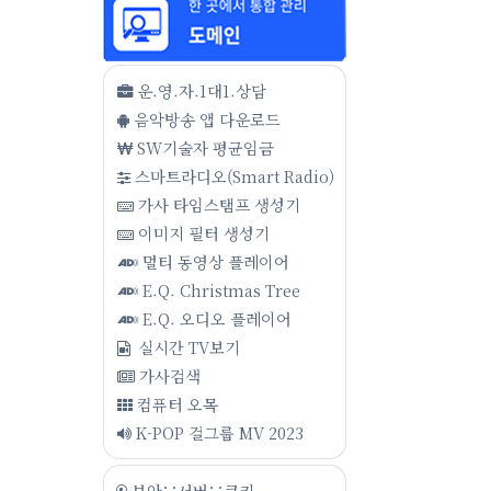
운.영.자.1대1.상담
음악방송 앱 다운로드
SW기술자 평균임금
스마트라디오(Smart Radio)
가사 타임스탬프 생성기
이미지 필터 생성기
멀티 동영상 플레이어
E.Q. Christmas Tree
E.Q. 오디오 플레이어
실시간 TV보기
가사검색
컴퓨터 오목
K-POP 걸그룹 MV 2023
보안∵서버∵쿠키