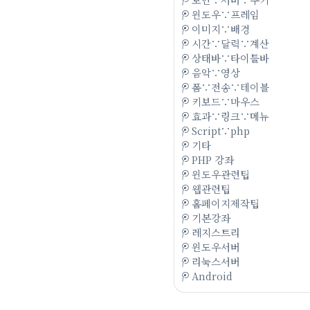
윈도우∵프레임
이미지∵배경
시간∵달력∵계산
상태바∵타이틀바
음악∵영상
폼∵전송∵테이블
키보드∵마우스
효과∵링크∵메뉴
Script∵php
기타
PHP 강좌
윈도우관련팁
웹관련팁
홈페이지제작팁
기본강좌
레지스트리
윈도우서버
리눅스서버
Android