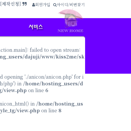
사이트보기}
회원가입
∴
아이디/비번찾기
.{제작신청}
nction.main
]: failed to open stream:
ng_users/dajuji/www/kiss2me/sk
ed opening './anicon/anicon.php' for i
ib/php') in
/home/hosting_users/d
g/view.php
on line
6
anicon_html() in
/home/hosting_us
yle_tg/view.php
on line
8