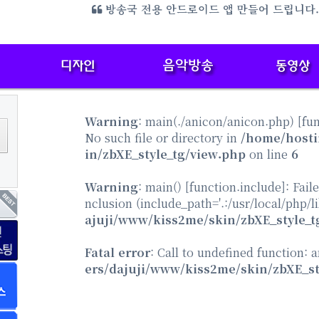
미디어 엔터 전용 홈페이지 만들어 드립니다.{샘플
방송국 전용 안드로이드 앱 만들어 드립니다
Warning
: main(./anicon/anicon.php) [
fu
No such file or directory in
/home/hosti
in/zbXE_style_tg/view.php
on line
6
Warning
: main() [
function.include
]: Fail
nclusion (include_path='.:/usr/local/php/l
ajuji/www/kiss2me/skin/zbXE_style_t
Fatal error
: Call to undefined function: 
ers/dajuji/www/kiss2me/skin/zbXE_st