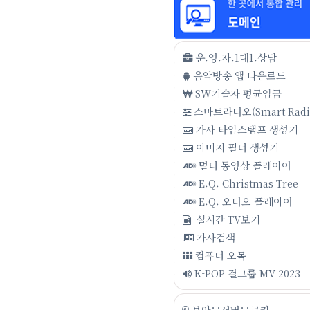
운.영.자.1대1.상담
음악방송 앱 다운로드
SW기술자 평균임금
스마트라디오(Smart Radi
가사 타임스탬프 생성기
이미지 필터 생성기
멀티 동영상 플레이어
E.Q. Christmas Tree
E.Q. 오디오 플레이어
실시간 TV보기
가사검색
컴퓨터 오목
K-POP 걸그룹 MV 2023
보안∵서버∵쿠키