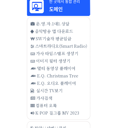
운.영.자.1대1.상담
음악방송 앱 다운로드
SW기술자 평균임금
스마트라디오(Smart Radio)
가사 타임스탬프 생성기
이미지 필터 생성기
멀티 동영상 플레이어
E.Q. Christmas Tree
E.Q. 오디오 플레이어
실시간 TV보기
가사검색
컴퓨터 오목
K-POP 걸그룹 MV 2023
보안∵서버∵쿠키