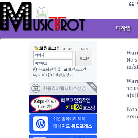
방
War
아이디
No s
비밀번호
in/z
무료회원가입
보안로그인
아이디/비밀번호찾기
War
nclu
ajuj
Fata
ers/