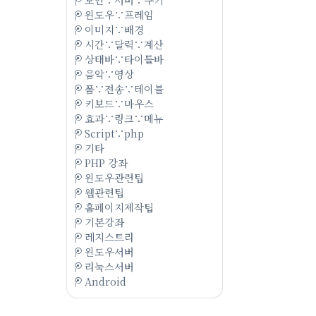
윈도우∵프레임
이미지∵배경
시간∵달력∵계산
상태바∵타이틀바
음악∵영상
폼∵전송∵테이블
키보드∵마우스
효과∵링크∵메뉴
Script∵php
기타
PHP 강좌
윈도우관련팁
웹관련팁
홈페이지제작팁
기본강좌
레지스트리
윈도우서버
리눅스서버
Android