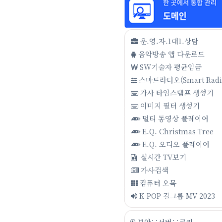
운.영.자.1대1.상담
음악방송 앱 다운로드
SW기술자 평균임금
스마트라디오(Smart Radi
가사 타임스탬프 생성기
이미지 필터 생성기
멀티 동영상 플레이어
E.Q. Christmas Tree
E.Q. 오디오 플레이어
실시간 TV보기
가사검색
컴퓨터 오목
K-POP 걸그룹 MV 2023
보안∵서버∵쿠키