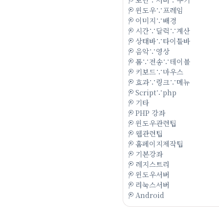
윈도우∵프레임
이미지∵배경
시간∵달력∵계산
상태바∵타이틀바
음악∵영상
폼∵전송∵테이블
키보드∵마우스
효과∵링크∵메뉴
Script∵php
기타
PHP 강좌
윈도우관련팁
웹관련팁
홈페이지제작팁
기본강좌
레지스트리
윈도우서버
리눅스서버
Android