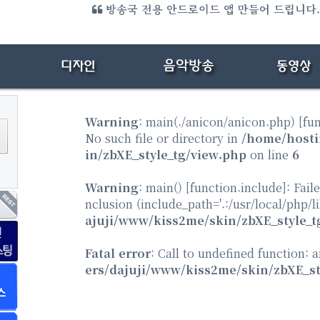
미디어 엔터 전용 홈페이지 만들어 드립니다.{샘플
방송국 전용 안드로이드 앱 만들어 드립니다
Warning
: main(./anicon/anicon.php) [
fu
No such file or directory in
/home/hosti
in/zbXE_style_tg/view.php
on line
6
Warning
: main() [
function.include
]: Fail
nclusion (include_path='.:/usr/local/php/l
ajuji/www/kiss2me/skin/zbXE_style_t
Fatal error
: Call to undefined function: 
ers/dajuji/www/kiss2me/skin/zbXE_st