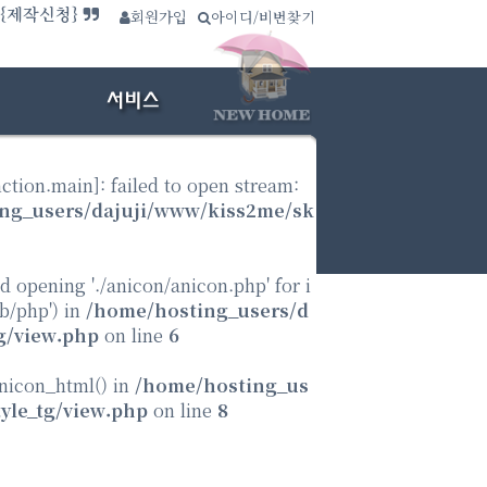
사이트보기}
회원가입
∴
아이디/비번찾기
.{제작신청}
nction.main
]: failed to open stream:
ng_users/dajuji/www/kiss2me/sk
ed opening './anicon/anicon.php' for i
ib/php') in
/home/hosting_users/d
g/view.php
on line
6
anicon_html() in
/home/hosting_us
yle_tg/view.php
on line
8