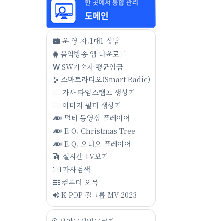
운.영.자.1대1.상담
음악방송 앱 다운로드
SW기술자 평균임금
스마트라디오(Smart Radio)
가사 타임스탬프 생성기
이미지 필터 생성기
멀티 동영상 플레이어
E.Q. Christmas Tree
E.Q. 오디오 플레이어
실시간 TV보기
가사검색
컴퓨터 오목
K-POP 걸그룹 MV 2023
보안∵서버∵쿠키