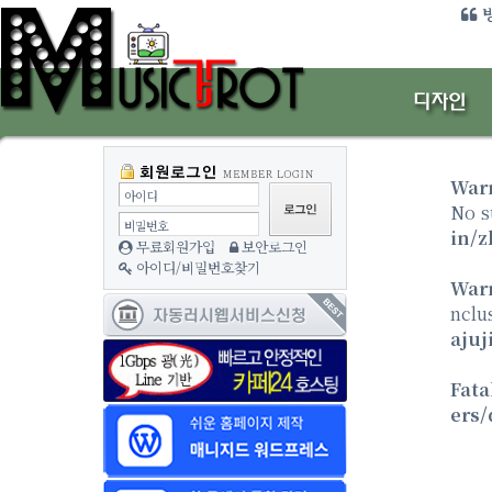
방
War
아이디
No s
비밀번호
in/z
무료회원가입
보안로그인
아이디/비밀번호찾기
War
nclu
ajuj
Fata
ers/