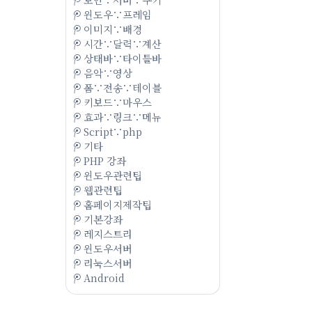
윈도우∵프레임
이미지∵배경
시간∵달력∵계산
상태바∵타이틀바
음악∵영상
폼∵전송∵테이블
키보드∵마우스
효과∵링크∵메뉴
Script∵php
기타
PHP 강좌
윈도우관련팁
웹관련팁
홈페이지제작팁
기본강좌
레지스트리
윈도우서버
리눅스서버
Android