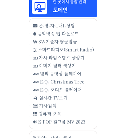
운.영.자.1대1.상담
음악방송 앱 다운로드
SW기술자 평균임금
스마트라디오(Smart Radio)
가사 타임스탬프 생성기
이미지 필터 생성기
멀티 동영상 플레이어
E.Q. Christmas Tree
E.Q. 오디오 플레이어
실시간 TV보기
가사검색
컴퓨터 오목
K-POP 걸그룹 MV 2023
보안∵서버∵쿠키