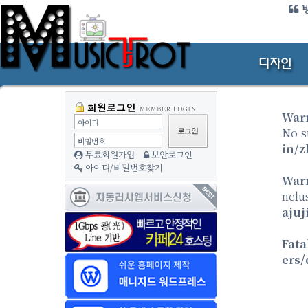
방
War
아이디
No s
비밀번호
in/z
무료회원가입
보안로그인
아이디/비밀번호찾기
War
nclu
ajuj
Fata
ers/