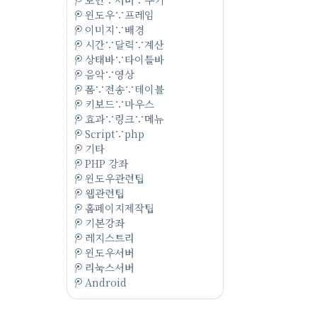
윈도우∵프레임
이미지∵배경
시간∵달력∵계산
상태바∵타이틀바
음악∵영상
폼∵전송∵테이블
키보드∵마우스
효과∵링크∵메뉴
Script∵php
기타
PHP 강좌
윈도우관련팁
웹관련팁
홈페이지제작팁
기본강좌
레지스트리
윈도우서버
리눅스서버
Android