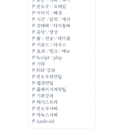
윈도우∵프레임
이미지∵배경
시간∵달력∵계산
상태바∵타이틀바
음악∵영상
폼∵전송∵테이블
키보드∵마우스
효과∵링크∵메뉴
Script∵php
기타
PHP 강좌
윈도우관련팁
웹관련팁
홈페이지제작팁
기본강좌
레지스트리
윈도우서버
리눅스서버
Android