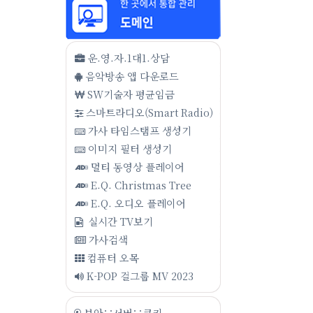
운.영.자.1대1.상담
음악방송 앱 다운로드
SW기술자 평균임금
스마트라디오(Smart Radio)
가사 타임스탬프 생성기
이미지 필터 생성기
멀티 동영상 플레이어
E.Q. Christmas Tree
E.Q. 오디오 플레이어
실시간 TV보기
가사검색
컴퓨터 오목
K-POP 걸그룹 MV 2023
보안∵서버∵쿠키