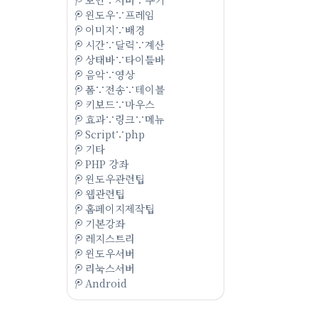
윈도우∵프레임
이미지∵배경
시간∵달력∵계산
상태바∵타이틀바
음악∵영상
폼∵전송∵테이블
키보드∵마우스
효과∵링크∵메뉴
Script∵php
기타
PHP 강좌
윈도우관련팁
웹관련팁
홈페이지제작팁
기본강좌
레지스트리
윈도우서버
리눅스서버
Android