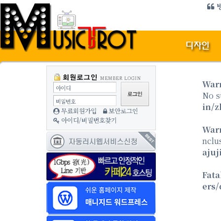
방
War
아이디
No s
비밀번호
in/z
무료회원가입
보안로그인
아이디/비밀번호찾기
War
nclu
ajuj
Fata
ers/