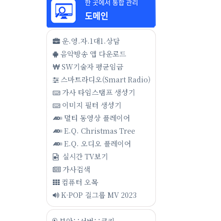
운.영.자.1대1.상담
음악방송 앱 다운로드
SW기술자 평균임금
스마트라디오(Smart Radio)
가사 타임스탬프 생성기
이미지 필터 생성기
멀티 동영상 플레이어
E.Q. Christmas Tree
E.Q. 오디오 플레이어
실시간 TV보기
가사검색
컴퓨터 오목
K-POP 걸그룹 MV 2023
보안∵서버∵쿠키