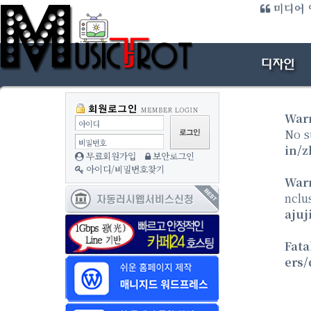
미디어 
방
War
아이디
No s
비밀번호
in/z
무료회원가입
보안로그인
아이디/비밀번호찾기
War
nclu
ajuj
Fata
ers/