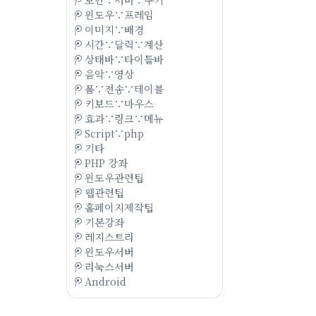
윈도우∵프레임
이미지∵배경
시간∵달력∵계산
상태바∵타이틀바
음악∵영상
폼∵전송∵테이블
키보드∵마우스
효과∵링크∵메뉴
Script∵php
기타
PHP 강좌
윈도우관련팁
웹관련팁
홈페이지제작팁
기본강좌
레지스트리
윈도우서버
리눅스서버
Android