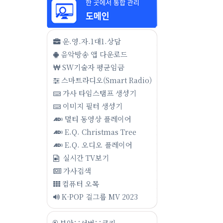
운.영.자.1대1.상담
음악방송 앱 다운로드
SW기술자 평균임금
스마트라디오(Smart Radio)
가사 타임스탬프 생성기
이미지 필터 생성기
멀티 동영상 플레이어
E.Q. Christmas Tree
E.Q. 오디오 플레이어
실시간 TV보기
가사검색
컴퓨터 오목
K-POP 걸그룹 MV 2023
보안∵서버∵쿠키