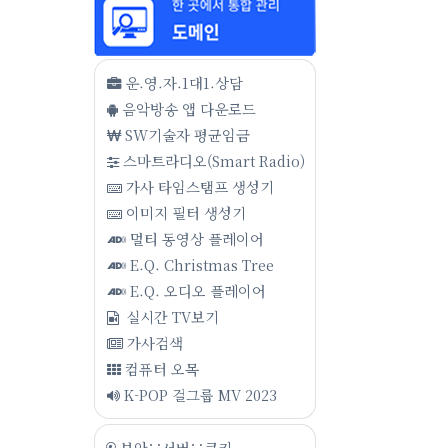
운.영.자.1대1.상담
음악방송 앱 다운로드
SW기술자 평균임금
스마트라디오(Smart Radio)
가사 타임스탬프 생성기
이미지 필터 생성기
멀티 동영상 플레이어
E.Q. Christmas Tree
E.Q. 오디오 플레이어
실시간 TV보기
가사검색
컴퓨터 오목
K-POP 걸그룹 MV 2023
보안∵서버∵쿠키