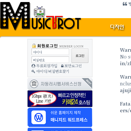
방
War
아이디
No s
비밀번호
in/z
무료회원가입
보안로그인
아이디/비밀번호찾기
War
nclu
ajuj
Fata
ers/