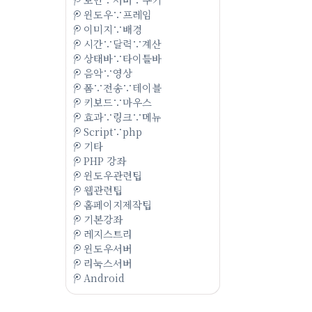
윈도우∵프레임
이미지∵배경
시간∵달력∵계산
상태바∵타이틀바
음악∵영상
폼∵전송∵테이블
키보드∵마우스
효과∵링크∵메뉴
Script∵php
기타
PHP 강좌
윈도우관련팁
웹관련팁
홈페이지제작팁
기본강좌
레지스트리
윈도우서버
리눅스서버
Android