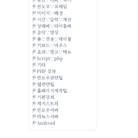
윈도우∵프레임
이미지∵배경
시간∵달력∵계산
상태바∵타이틀바
음악∵영상
폼∵전송∵테이블
키보드∵마우스
효과∵링크∵메뉴
Script∵php
기타
PHP 강좌
윈도우관련팁
웹관련팁
홈페이지제작팁
기본강좌
레지스트리
윈도우서버
리눅스서버
Android