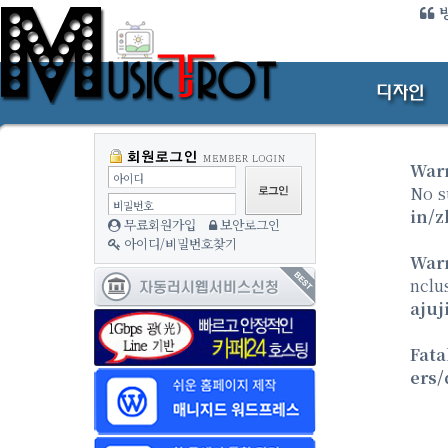
방
War
아이디
No s
비밀번호
in/z
무료회원가입
보안로그인
아이디/비밀번호찾기
War
nclu
ajuj
Fata
ers/