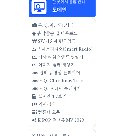
운.영.자.1대1.상담
음악방송 앱 다운로드
SW기술자 평균임금
스마트라디오(Smart Radio)
가사 타임스탬프 생성기
이미지 필터 생성기
멀티 동영상 플레이어
E.Q. Christmas Tree
E.Q. 오디오 플레이어
실시간 TV보기
가사검색
컴퓨터 오목
K-POP 걸그룹 MV 2023
보안∵서버∵쿠키