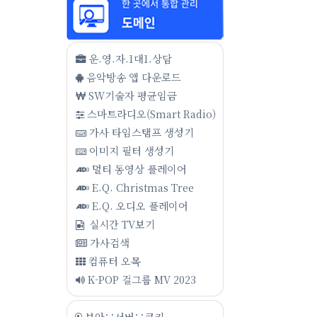
운.영.자.1대1.상담
음악방송 앱 다운로드
SW기술자 평균임금
스마트라디오(Smart Radio)
가사 타임스탬프 생성기
이미지 필터 생성기
멀티 동영상 플레이어
E.Q. Christmas Tree
E.Q. 오디오 플레이어
실시간 TV보기
가사검색
컴퓨터 오목
K-POP 걸그룹 MV 2023
보안∵서버∵쿠키