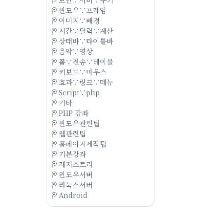
윈도우∵프레임
이미지∵배경
시간∵달력∵계산
상태바∵타이틀바
음악∵영상
폼∵전송∵테이블
키보드∵마우스
효과∵링크∵메뉴
Script∵php
기타
PHP 강좌
윈도우관련팁
웹관련팁
홈페이지제작팁
기본강좌
레지스트리
윈도우서버
리눅스서버
Android