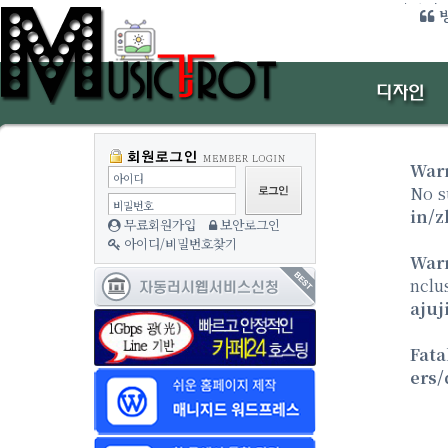
미디어 
방
War
아이디
No s
비밀번호
in/z
무료회원가입
보안로그인
아이디/비밀번호찾기
War
nclu
ajuj
Fata
ers/