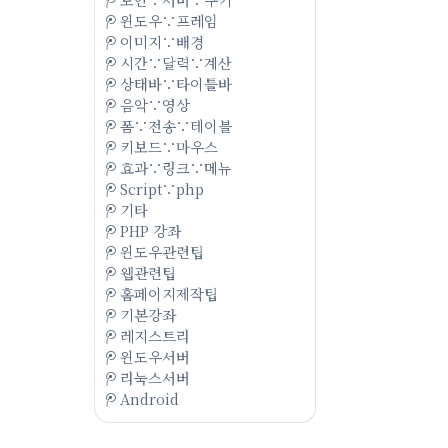
윈도우∵프레임
이미지∵배경
시간∵달력∵계산
상태바∵타이틀바
음악∵영상
폼∵전송∵테이블
키보드∵마우스
효과∵링크∵메뉴
Script∵php
기타
PHP 강좌
윈도우관련팁
웹관련팁
홈페이지제작팁
기본강좌
레지스트리
윈도우서버
리눅스서버
Android