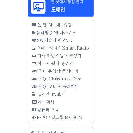
운.영.자.1대1.상담
음악방송 앱 다운로드
SW기술자 평균임금
스마트라디오(Smart Radio)
가사 타임스탬프 생성기
이미지 필터 생성기
멀티 동영상 플레이어
E.Q. Christmas Tree
E.Q. 오디오 플레이어
실시간 TV보기
가사검색
컴퓨터 오목
K-POP 걸그룹 MV 2023
보안∵서버∵쿠키