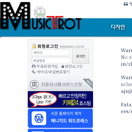
방
War
아이디
No s
비밀번호
in/z
무료회원가입
보안로그인
아이디/비밀번호찾기
War
nclu
ajuj
Fata
ers/