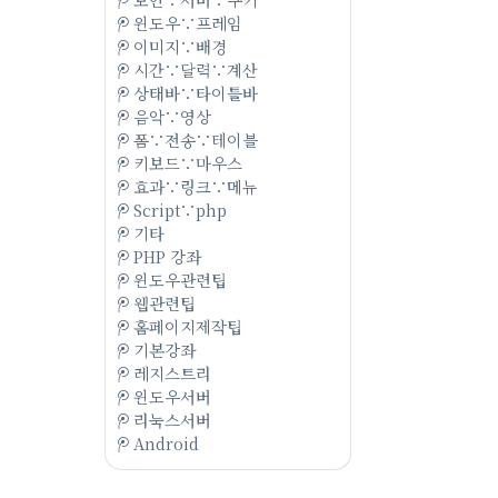
윈도우∵프레임
이미지∵배경
시간∵달력∵계산
상태바∵타이틀바
음악∵영상
폼∵전송∵테이블
키보드∵마우스
효과∵링크∵메뉴
Script∵php
기타
PHP 강좌
윈도우관련팁
웹관련팁
홈페이지제작팁
기본강좌
레지스트리
윈도우서버
리눅스서버
Android