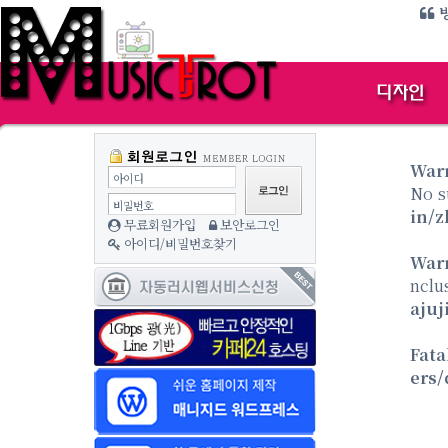
방
War
아이디
No s
비밀번호
in/z
무료회원가입
보안로그인
아이디/비밀번호찾기
War
nclu
ajuj
Fata
ers/