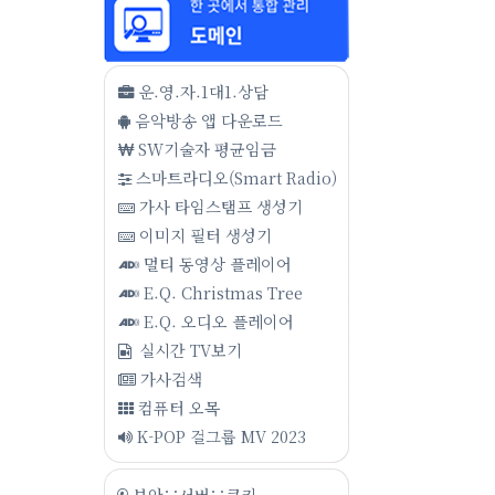
운.영.자.1대1.상담
음악방송 앱 다운로드
SW기술자 평균임금
스마트라디오(Smart Radio)
가사 타임스탬프 생성기
이미지 필터 생성기
멀티 동영상 플레이어
E.Q. Christmas Tree
E.Q. 오디오 플레이어
실시간 TV보기
가사검색
컴퓨터 오목
K-POP 걸그룹 MV 2023
보안∵서버∵쿠키