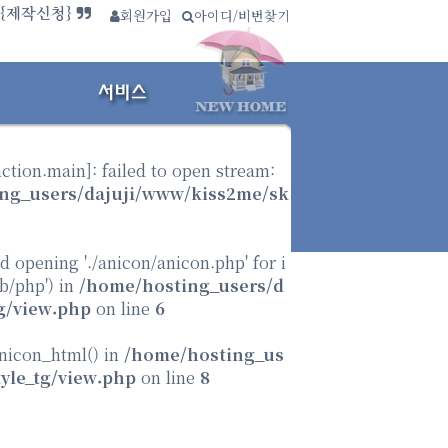
사이트보기}
회원가입
∴
아이디/비번찾기
.{제작신청}
nction.main
]: failed to open stream:
ng_users/dajuji/www/kiss2me/sk
ed opening './anicon/anicon.php' for i
ib/php') in
/home/hosting_users/d
g/view.php
on line
6
anicon_html() in
/home/hosting_us
yle_tg/view.php
on line
8