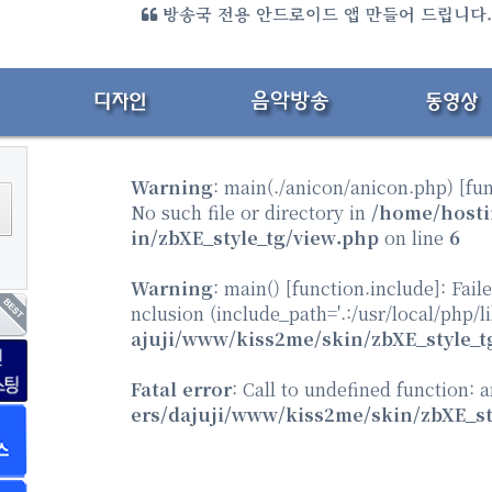
미디어 엔터 전용 홈페이지 만들어 드립니다.{샘플
방송국 전용 안드로이드 앱 만들어 드립니다
Warning
: main(./anicon/anicon.php) [
fu
No such file or directory in
/home/hosti
in/zbXE_style_tg/view.php
on line
6
Warning
: main() [
function.include
]: Fail
nclusion (include_path='.:/usr/local/php/l
ajuji/www/kiss2me/skin/zbXE_style_t
Fatal error
: Call to undefined function: 
ers/dajuji/www/kiss2me/skin/zbXE_st