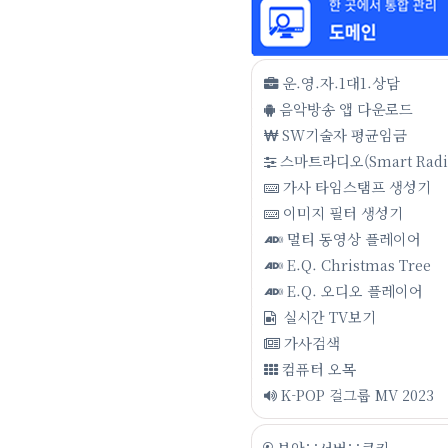
운.영.자.1대1.상담
음악방송 앱 다운로드
SW기술자 평균임금
스마트라디오(Smart Radi
가사 타임스탬프 생성기
이미지 필터 생성기
멀티 동영상 플레이어
E.Q. Christmas Tree
E.Q. 오디오 플레이어
실시간 TV보기
가사검색
컴퓨터 오목
K-POP 걸그룹 MV 2023
보안∵서버∵쿠키