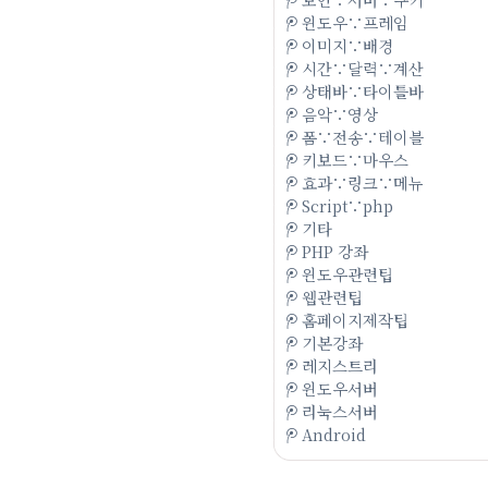
윈도우∵프레임
이미지∵배경
시간∵달력∵계산
상태바∵타이틀바
음악∵영상
폼∵전송∵테이블
키보드∵마우스
효과∵링크∵메뉴
Script∵php
기타
PHP 강좌
윈도우관련팁
웹관련팁
홈페이지제작팁
기본강좌
레지스트리
윈도우서버
리눅스서버
Android