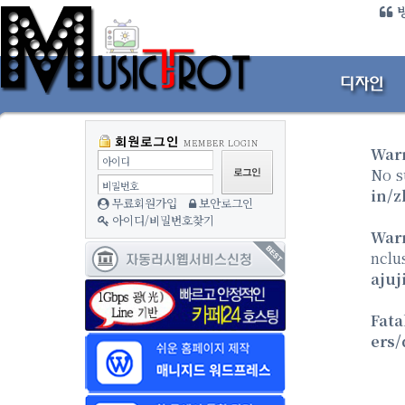
방
War
아이디
No s
비밀번호
in/z
무료회원가입
보안로그인
아이디/비밀번호찾기
War
nclu
ajuj
Fata
ers/