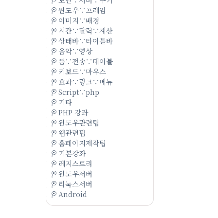
윈도우∵프레임
이미지∵배경
시간∵달력∵계산
상태바∵타이틀바
음악∵영상
폼∵전송∵테이블
키보드∵마우스
효과∵링크∵메뉴
Script∵php
기타
PHP 강좌
윈도우관련팁
웹관련팁
홈페이지제작팁
기본강좌
레지스트리
윈도우서버
리눅스서버
Android