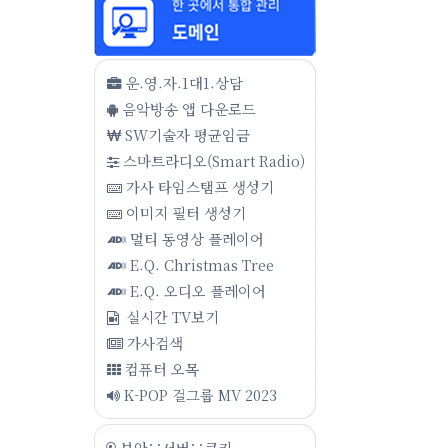
운.영.자.1대1.상담
음악방송 앱 다운로드
SW기술자 평균임금
스마트라디오(Smart Radio)
가사 타임스탬프 생성기
이미지 필터 생성기
멀티 동영상 플레이어
E.Q. Christmas Tree
E.Q. 오디오 플레이어
실시간 TV보기
가사검색
컴퓨터 오목
K-POP 걸그룹 MV 2023
보안∵서버∵쿠키