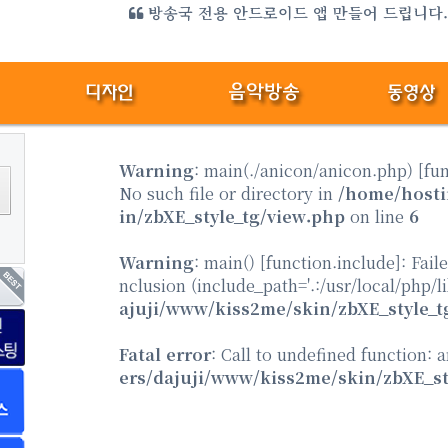
미디어 엔터 전용 홈페이지 만들어 드립니다.{샘플
방송국 전용 안드로이드 앱 만들어 드립니다
Warning
: main(./anicon/anicon.php) [
fu
No such file or directory in
/home/hosti
in/zbXE_style_tg/view.php
on line
6
Warning
: main() [
function.include
]: Fail
nclusion (include_path='.:/usr/local/php/l
ajuji/www/kiss2me/skin/zbXE_style_t
Fatal error
: Call to undefined function: 
ers/dajuji/www/kiss2me/skin/zbXE_st