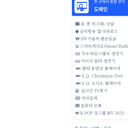
운.영.자.1대1.상담
음악방송 앱 다운로드
SW기술자 평균임금
스마트라디오(Smart Radi
가사 타임스탬프 생성기
이미지 필터 생성기
멀티 동영상 플레이어
E.Q. Christmas Tree
E.Q. 오디오 플레이어
실시간 TV보기
가사검색
컴퓨터 오목
K-POP 걸그룹 MV 2023
보안∵서버∵쿠키