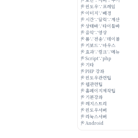
윈도우∵프레임
이미지∵배경
시간∵달력∵계산
상태바∵타이틀바
음악∵영상
폼∵전송∵테이블
키보드∵마우스
효과∵링크∵메뉴
Script∵php
기타
PHP 강좌
윈도우관련팁
웹관련팁
홈페이지제작팁
기본강좌
레지스트리
윈도우서버
리눅스서버
Android