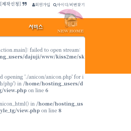
사이트보기}
회원가입
∴
아이디/비번찾기
.{제작신청}
nction.main
]: failed to open stream:
ng_users/dajuji/www/kiss2me/sk
ed opening './anicon/anicon.php' for i
ib/php') in
/home/hosting_users/d
g/view.php
on line
6
anicon_html() in
/home/hosting_us
yle_tg/view.php
on line
8