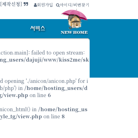
회원가입
∴
아이디/비번찾기
.{제작신청}
nction.main
]: failed to open stream:
ng_users/dajuji/www/kiss2me/sk
ed opening './anicon/anicon.php' for i
ib/php') in
/home/hosting_users/d
g/view.php
on line
6
anicon_html() in
/home/hosting_us
yle_tg/view.php
on line
8