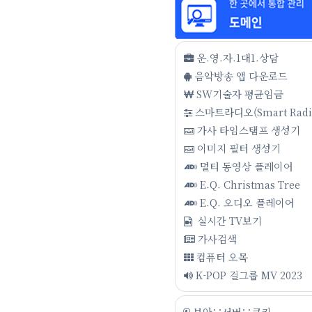
운.영.자.1대1.상담
음악방송 앱 다운로드
SW기술자 평균임금
스마트라디오(Smart Radi
가사 타임스탬프 생성기
이미지 필터 생성기
멀티 동영상 플레이어
E.Q. Christmas Tree
E.Q. 오디오 플레이어
실시간 TV보기
가사검색
컴퓨터 오목
K-POP 걸그룹 MV 2023
보안∵서버∵쿠키