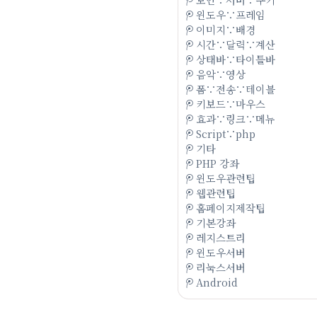
윈도우∵프레임
이미지∵배경
시간∵달력∵계산
상태바∵타이틀바
음악∵영상
폼∵전송∵테이블
키보드∵마우스
효과∵링크∵메뉴
Script∵php
기타
PHP 강좌
윈도우관련팁
웹관련팁
홈페이지제작팁
기본강좌
레지스트리
윈도우서버
리눅스서버
Android