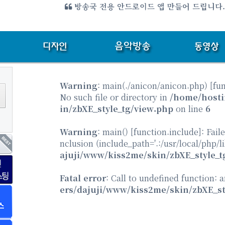
방송국 전용 안드로이드 앱 만들어 드립니다
Warning
: main(./anicon/anicon.php) [
fu
No such file or directory in
/home/hosti
in/zbXE_style_tg/view.php
on line
6
Warning
: main() [
function.include
]: Fail
nclusion (include_path='.:/usr/local/php/l
ajuji/www/kiss2me/skin/zbXE_style_t
Fatal error
: Call to undefined function: 
ers/dajuji/www/kiss2me/skin/zbXE_st