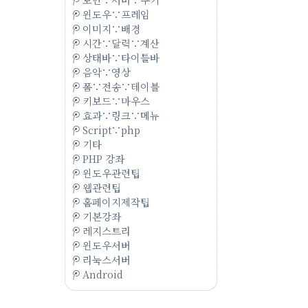
윈도우∵프레임
이미지∵배경
시간∵달력∵계산
상태바∵타이틀바
음악∵영상
폼∵전송∵테이블
키보드∵마우스
효과∵링크∵메뉴
Script∵php
기타
PHP 강좌
윈도우관련팁
웹관련팁
홈페이지제작팁
기본강좌
레지스트리
윈도우서버
리눅스서버
Android