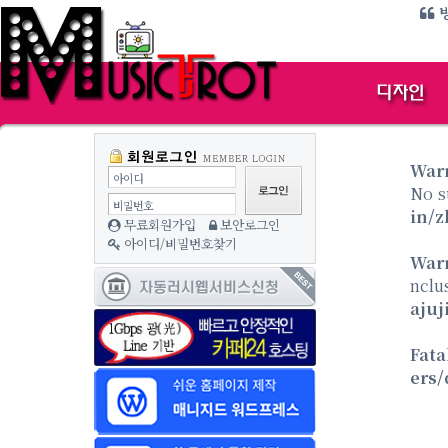
방
War
아이디
No s
비밀번호
in/z
무료회원가입
보안로그인
아이디/비밀번호찾기
War
nclu
ajuj
Fata
ers/