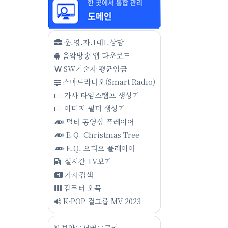
운.영.자.1대1.상담
음악방송 앱 다운로드
SW기술자 평균임금
스마트라디오(Smart Radio)
가사 타임스탬프 생성기
이미지 필터 생성기
멀티 동영상 플레이어
E.Q. Christmas Tree
E.Q. 오디오 플레이어
실시간 TV보기
가사검색
컴퓨터 오목
K-POP 걸그룹 MV 2023
보안∵서버∵쿠키