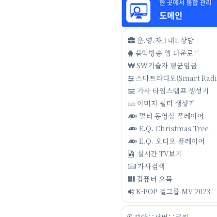
운.영.자.1대1.상담
음악방송 앱 다운로드
SW기술자 평균임금
스마트라디오(Smart Radi
가사 타임스탬프 생성기
이미지 필터 생성기
멀티 동영상 플레이어
E.Q. Christmas Tree
E.Q. 오디오 플레이어
실시간 TV보기
가사검색
컴퓨터 오목
K-POP 걸그룹 MV 2023
보안∵서버∵쿠키