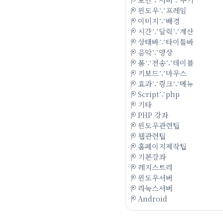
윈도우∵프레임
이미지∵배경
시간∵달력∵계산
상태바∵타이틀바
음악∵영상
폼∵전송∵테이블
키보드∵마우스
효과∵링크∵메뉴
Script∵php
기타
PHP 강좌
윈도우관련팁
웹관련팁
홈페이지제작팁
기본강좌
레지스트리
윈도우서버
리눅스서버
Android