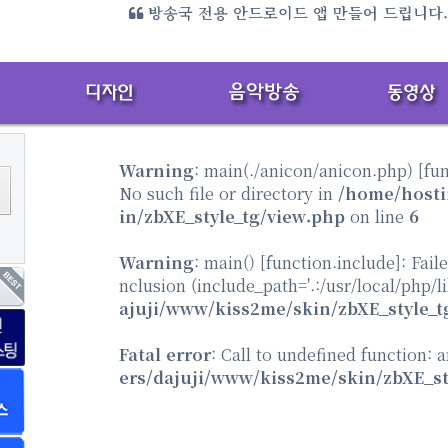
미디어 엔터 전용 홈페이지 만들어 드립니다.{샘플
방송국 전용 안드로이드 앱 만들어 드립니다
Warning
: main(./anicon/anicon.php) [
fu
No such file or directory in
/home/hosti
in/zbXE_style_tg/view.php
on line
6
Warning
: main() [
function.include
]: Fail
nclusion (include_path='.:/usr/local/php/l
ajuji/www/kiss2me/skin/zbXE_style_t
Fatal error
: Call to undefined function: 
ers/dajuji/www/kiss2me/skin/zbXE_st