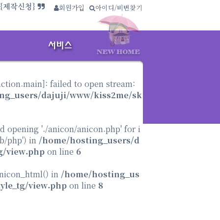
사이트보기}
회원가입
∴
아이디/비번찾기
.{제작신청}
nction.main
]: failed to open stream:
ng_users/dajuji/www/kiss2me/sk
ed opening './anicon/anicon.php' for i
ib/php') in
/home/hosting_users/d
g/view.php
on line
6
anicon_html() in
/home/hosting_us
yle_tg/view.php
on line
8