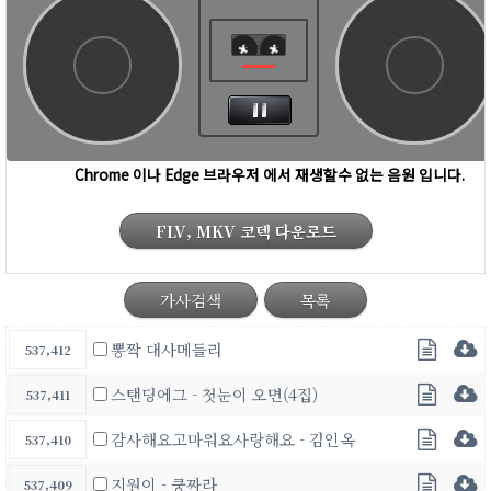
FLV, MKV 코덱 다운로드
가사검색
목록
뽕짝 대사메들리
537,412
스탠딩에그 - 첫눈이 오면(4집)
537,411
감사해요고마워요사랑해요 - 김인옥
537,410
지원이 - 쿵짜라
537,409