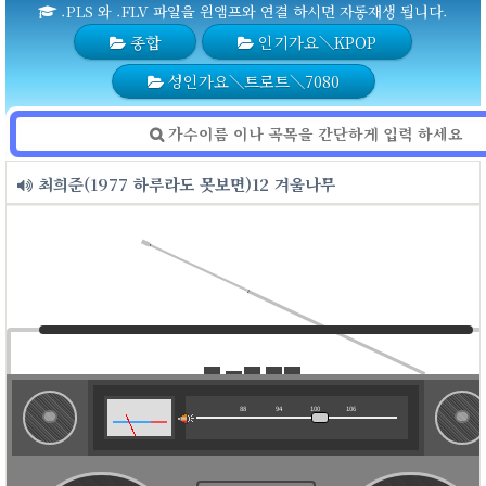
.PLS 와 .FLV 파일을 윈앰프와 연결 하시면 자동재생 됩니다.
종합
인기가요＼KPOP
성인가요＼트로트＼7080
최희준(1977 하루라도 못보면)12 겨울나무