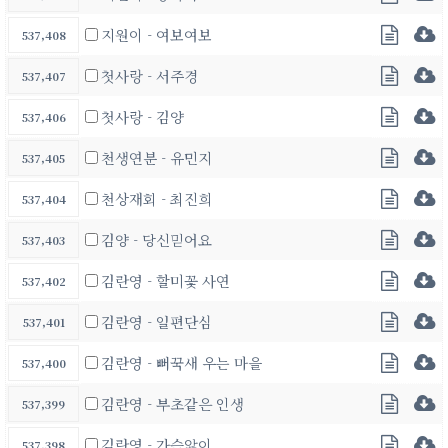
지원이 - 여보여보
537,408
첫사랑 - 서주경
537,407
첫사랑 - 김양
537,406
천생연분 - 유민지
537,405
천상재회 - 최진희
537,404
김양 - 당신믿어요
537,403
김란영 - 할미꽃 사연
537,402
김란영 - 일편단심
537,401
김란영 - 뻐꾹새 우는 마을
537,400
김란영 - 부초같은 인생
537,399
김란영 - 가슴앓이
537,398