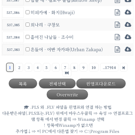
537,387
히피카예 - 화지(Hwaji)
537,386
희나리 - 구창모
537,385
흩어진 나날들 - 조수미
537,384
흔들어 - 어반 자카파(Urban Zakapa)
537,383
1
2
3
4
5
6
7
8
9
10
..17914
목록
전체선택
윈앰프다운로드
Overwrite
.PLS 와 .FLV 파일을 윈앰프와 연결 하는 방법
다운받은파일(.PLS또는.FLV) 위에서 마우스우클릭 ⇒ 속성 ⇒ 연결프로그
램 항목 에서 변경 클릭 ⇒ Winamp 선택
！항목에Winamp가 없으면
추가앱↓⇒ 이 PC에서 다른앱 찾기 ⇒ C:\Program Files