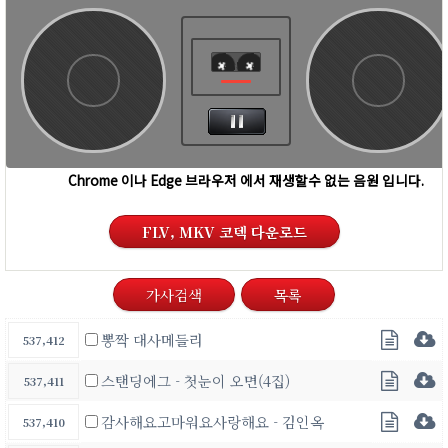
FLV, MKV 코덱 다운로드
가사검색
목록
뽕짝 대사메들리
537,412
스탠딩에그 - 첫눈이 오면(4집)
537,411
감사해요고마워요사랑해요 - 김인옥
537,410