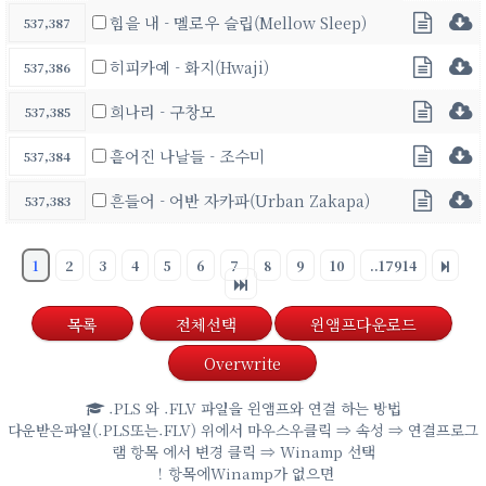
힘을 내 - 멜로우 슬립(Mellow Sleep)
537,387
히피카예 - 화지(Hwaji)
537,386
희나리 - 구창모
537,385
흩어진 나날들 - 조수미
537,384
흔들어 - 어반 자카파(Urban Zakapa)
537,383
1
2
3
4
5
6
7
8
9
10
..17914
목록
전체선택
윈앰프다운로드
Overwrite
.PLS 와 .FLV 파일을 윈앰프와 연결 하는 방법
다운받은파일(.PLS또는.FLV) 위에서 마우스우클릭 ⇒ 속성 ⇒ 연결프로그
램 항목 에서 변경 클릭 ⇒ Winamp 선택
！항목에Winamp가 없으면