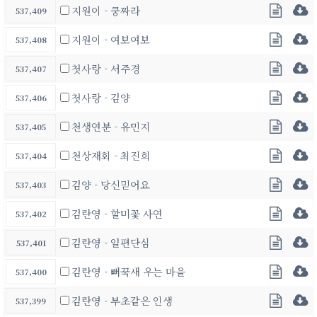
지원이 - 쿵짜라
537,409
지원이 - 여보여보
537,408
첫사랑 - 서주경
537,407
첫사랑 - 김양
537,406
천생연분 - 유민지
537,405
천상재회 - 최진희
537,404
김양 - 당신믿어요
537,403
김란영 - 할미꽃 사연
537,402
김란영 - 일편단심
537,401
김란영 - 뻐꾹새 우는 마을
537,400
김란영 - 부초같은 인생
537,399