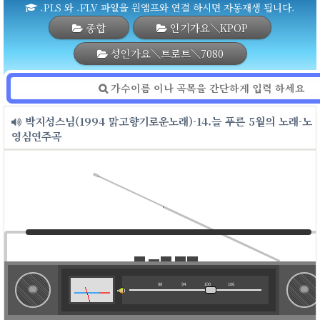
.PLS 와 .FLV 파일을 윈앰프와 연결 하시면 자동재생 됩니다.
종합
인기가요＼KPOP
성인가요＼트로트＼7080
박지성스님(1994 맑고향기로운노래)-14.늘 푸른 5월의 노래-노
영심연주곡