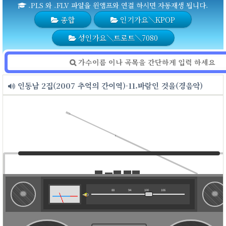
.PLS 와 .FLV 파일을 윈앰프와 연결 하시면 자동재생 됩니다.
종합
인기가요＼KPOP
성인가요＼트로트＼7080
인동남 2집(2007 추억의 간이역)-11.바람인 것을(경음악)