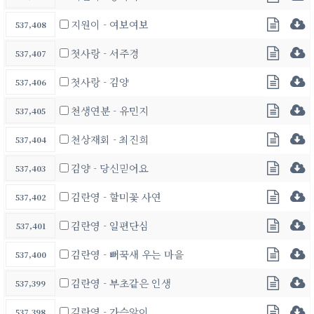
지원이 - 여보여보
537,408
첫사랑 - 서주경
537,407
첫사랑 - 김양
537,406
천생연분 - 유민지
537,405
천상재회 - 최진희
537,404
김양 - 당신믿어요
537,403
김란영 - 할미꽃 사연
537,402
김란영 - 일편단심
537,401
김란영 - 뻐꾹새 우는 마을
537,400
김란영 - 부초같은 인생
537,399
김란영 - 가슴앓이
537,398