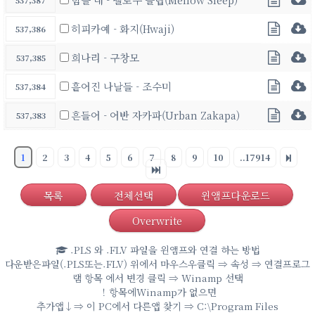
537,387
히피카예 - 화지(Hwaji)
537,386
희나리 - 구창모
537,385
흩어진 나날들 - 조수미
537,384
흔들어 - 어반 자카파(Urban Zakapa)
537,383
1
2
3
4
5
6
7
8
9
10
..17914
목록
전체선택
윈앰프다운로드
Overwrite
.PLS 와 .FLV 파일을 윈앰프와 연결 하는 방법
다운받은파일(.PLS또는.FLV) 위에서 마우스우클릭 ⇒ 속성 ⇒ 연결프로그
램 항목 에서 변경 클릭 ⇒ Winamp 선택
！항목에Winamp가 없으면
추가앱↓⇒ 이 PC에서 다른앱 찾기 ⇒ C:\Program Files