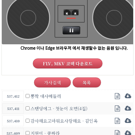
FLV, MKV 코덱 다운로드
가사검색
목록
뽕짝 대사메들리
537,412
스탠딩에그 - 첫눈이 오면(4집)
537,411
감사해요고마워요사랑해요 - 김인옥
537,410
지원이 - 쿵짜라
537,409