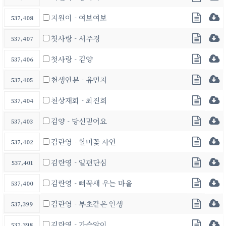
지원이 - 여보여보
537,408
첫사랑 - 서주경
537,407
첫사랑 - 김양
537,406
천생연분 - 유민지
537,405
천상재회 - 최진희
537,404
김양 - 당신믿어요
537,403
김란영 - 할미꽃 사연
537,402
김란영 - 일편단심
537,401
김란영 - 뻐꾹새 우는 마을
537,400
김란영 - 부초같은 인생
537,399
김란영 - 가슴앓이
537,398