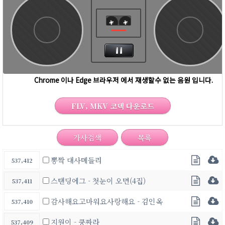
FLV, MKV 코덱 다운로드
가사검색
목록
뽕짝 대사메들리
537,412
스탠딩에그 - 첫눈이 오면(4집)
537,411
감사해요고마워요사랑해요 - 김인옥
537,410
지원이 - 쿵짜라
537,409