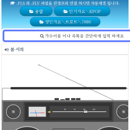
.PLS 와 .FLV 파일을 윈앰프와 연결 하시면 자동재생 됩니다.
종합
인기가요＼KPOP
성인가요＼트로트＼7080
봄-서희