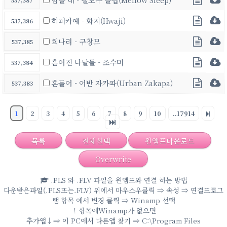
537,387
히피카예 - 화지(Hwaji)
537,386
희나리 - 구창모
537,385
흩어진 나날들 - 조수미
537,384
흔들어 - 어반 자카파(Urban Zakapa)
537,383
1
2
3
4
5
6
7
8
9
10
..17914
목록
전체선택
윈앰프다운로드
Overwrite
.PLS 와 .FLV 파일을 윈앰프와 연결 하는 방법
다운받은파일(.PLS또는.FLV) 위에서 마우스우클릭 ⇒ 속성 ⇒ 연결프로그
램 항목 에서 변경 클릭 ⇒ Winamp 선택
！항목에Winamp가 없으면
추가앱↓⇒ 이 PC에서 다른앱 찾기 ⇒ C:\Program Files