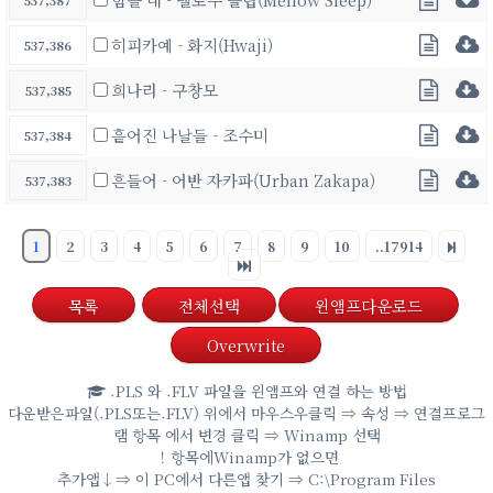
537,387
히피카예 - 화지(Hwaji)
537,386
희나리 - 구창모
537,385
흩어진 나날들 - 조수미
537,384
흔들어 - 어반 자카파(Urban Zakapa)
537,383
1
2
3
4
5
6
7
8
9
10
..17914
목록
전체선택
윈앰프다운로드
Overwrite
.PLS 와 .FLV 파일을 윈앰프와 연결 하는 방법
다운받은파일(.PLS또는.FLV) 위에서 마우스우클릭 ⇒ 속성 ⇒ 연결프로그
램 항목 에서 변경 클릭 ⇒ Winamp 선택
！항목에Winamp가 없으면
추가앱↓⇒ 이 PC에서 다른앱 찾기 ⇒ C:\Program Files