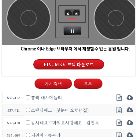
FLV, MKV 코덱 다운로드
가사검색
목록
뽕짝 대사메들리
537,412
스탠딩에그 - 첫눈이 오면(4집)
537,411
감사해요고마워요사랑해요 - 김인옥
537,410
지원이 - 쿵짜라
537,409