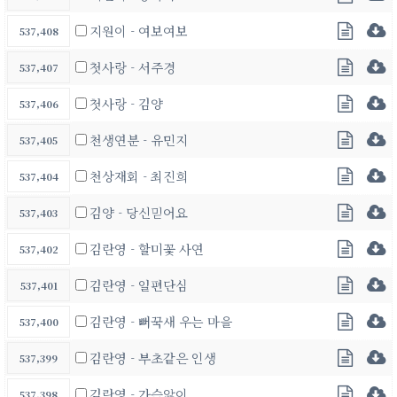
지원이 - 여보여보
537,408
첫사랑 - 서주경
537,407
첫사랑 - 김양
537,406
천생연분 - 유민지
537,405
천상재회 - 최진희
537,404
김양 - 당신믿어요
537,403
김란영 - 할미꽃 사연
537,402
김란영 - 일편단심
537,401
김란영 - 뻐꾹새 우는 마을
537,400
김란영 - 부초같은 인생
537,399
김란영 - 가슴앓이
537,398