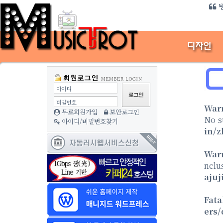
방
아이디
비밀번호
War
무료회원가입
보안로그인
No s
아이디/비밀번호찾기
in/z
War
nclu
aju
Fata
ers/