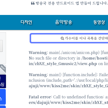
방송국 전용 안드로이드 앱 만들어 드립니다
Warning
: main(./anicon/anicon.php) [
fu
No such file or directory in
/home/hosti
in/zbXE_style_Gmusic2/view.php
on li
Warning
: main() [
function.include
]: Fail
nclusion (include_path='.:/usr/local/php/l
ajuji/www/kiss2me/skin/zbXE_style_
Fatal error
: Call to undefined function: 
ers/dajuji/www/kiss2me/skin/zbXE_s