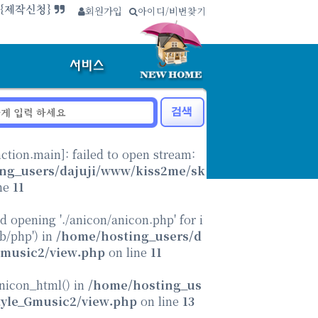
.{제작신청}
회원가입
∴
아이디/비번찾기
nction.main
]: failed to open stream:
ng_users/dajuji/www/kiss2me/sk
ne
11
ed opening './anicon/anicon.php' for i
ib/php') in
/home/hosting_users/d
Gmusic2/view.php
on line
11
anicon_html() in
/home/hosting_us
tyle_Gmusic2/view.php
on line
13