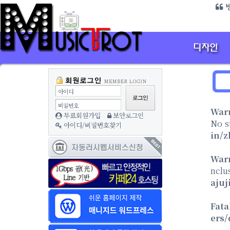
방
아이디
비밀번호
War
무료회원가입
보안로그인
No s
아이디/비밀번호찾기
in/z
War
nclu
aju
Fata
ers/