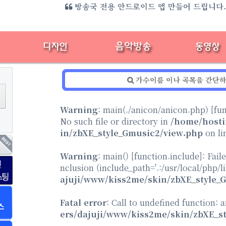
방송국 전용 안드로이드 앱 만들어 드립니다
Warning
: main(./anicon/anicon.php) [
fu
No such file or directory in
/home/hosti
in/zbXE_style_Gmusic2/view.php
on li
Warning
: main() [
function.include
]: Fail
nclusion (include_path='.:/usr/local/php/l
ajuji/www/kiss2me/skin/zbXE_style_
Fatal error
: Call to undefined function: 
ers/dajuji/www/kiss2me/skin/zbXE_s