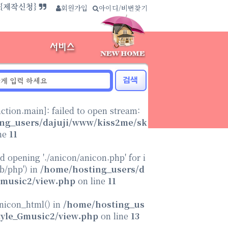
.{제작신청}
회원가입
∴
아이디/비번찾기
nction.main
]: failed to open stream:
ng_users/dajuji/www/kiss2me/sk
ne
11
ed opening './anicon/anicon.php' for i
ib/php') in
/home/hosting_users/d
Gmusic2/view.php
on line
11
anicon_html() in
/home/hosting_us
tyle_Gmusic2/view.php
on line
13