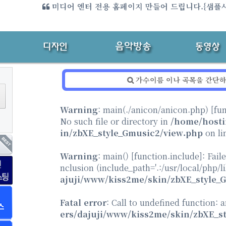
미디어 엔터 전용 홈페이지 만들어 드립니다.{샘플
방송국 전용 안드로이드 앱 만들어 드립니다
Warning
: main(./anicon/anicon.php) [
fu
No such file or directory in
/home/hosti
in/zbXE_style_Gmusic2/view.php
on li
Warning
: main() [
function.include
]: Fail
nclusion (include_path='.:/usr/local/php/l
ajuji/www/kiss2me/skin/zbXE_style_
Fatal error
: Call to undefined function: 
ers/dajuji/www/kiss2me/skin/zbXE_s