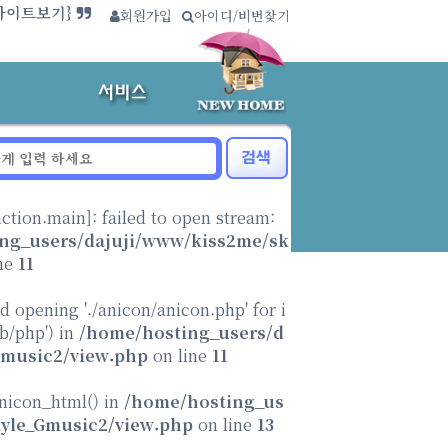
사이트보기}
회원가입
∴
아이디/비번찾기
.{제작신청}
nction.main
]: failed to open stream:
ng_users/dajuji/www/kiss2me/sk
ne
11
ed opening './anicon/anicon.php' for i
ib/php') in
/home/hosting_users/d
Gmusic2/view.php
on line
11
anicon_html() in
/home/hosting_us
tyle_Gmusic2/view.php
on line
13