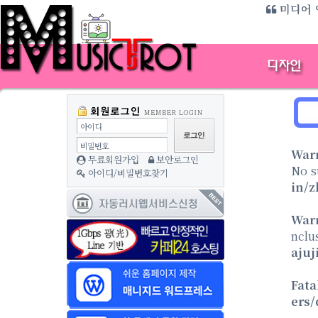
미디어 
방
아이디
비밀번호
War
무료회원가입
보안로그인
No s
아이디/비밀번호찾기
in/z
War
nclu
aju
Fata
ers/