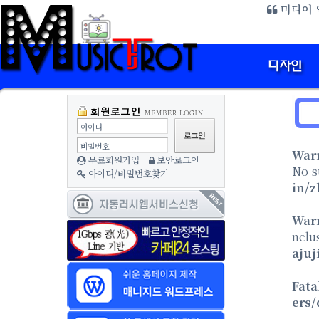
미디어 
방
아이디
비밀번호
War
무료회원가입
보안로그인
No s
아이디/비밀번호찾기
in/z
War
nclu
aju
Fata
ers/