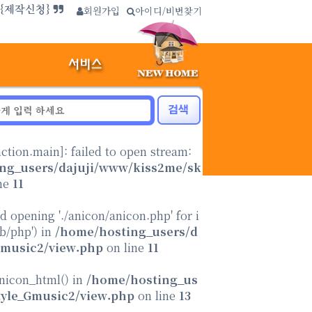
.{제작신청}
회원가입
∴
아이디/비번찾기
nction.main
]: failed to open stream:
ng_users/dajuji/www/kiss2me/sk
ne
11
ed opening './anicon/anicon.php' for i
ib/php') in
/home/hosting_users/d
Gmusic2/view.php
on line
11
anicon_html() in
/home/hosting_us
tyle_Gmusic2/view.php
on line
13