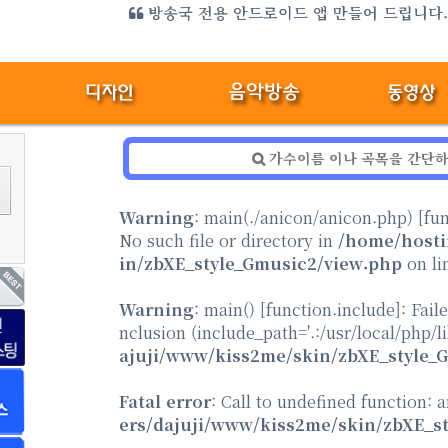
방송국 전용 안드로이드 앱 만들어 드립니다
Warning
: main(./anicon/anicon.php) [
fu
No such file or directory in
/home/hosti
in/zbXE_style_Gmusic2/view.php
on li
Warning
: main() [
function.include
]: Fail
nclusion (include_path='.:/usr/local/php/l
ajuji/www/kiss2me/skin/zbXE_style_
Fatal error
: Call to undefined function: 
ers/dajuji/www/kiss2me/skin/zbXE_s