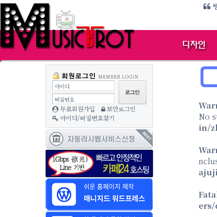
방
아이디
비밀번호
War
무료회원가입
보안로그인
No s
아이디/비밀번호찾기
in/z
War
nclu
aju
Fata
ers/